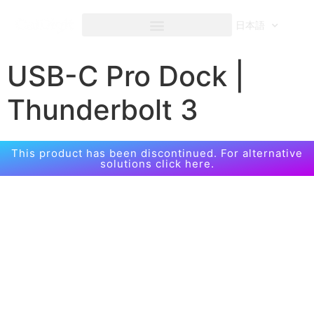
へ
ス
日本語
キ
ッ
USB-C Pro Dock |
プ
Thunderbolt 3
This product has been discontinued. For alternative
solutions click here.