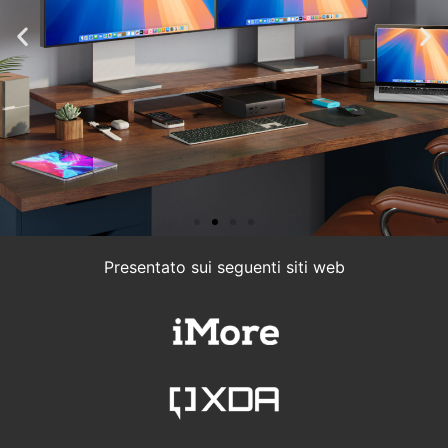
Presentato sui seguenti siti web
Creative Bloq
"CalDigit's latest Thunderbolt dock, the
TS5 Plus, has a lot of ports and provides
a tidy single-cable connection to your
laptop." (9/10)