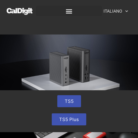
contenuto
ITALIANO
Home
TS5
TS5 Plus