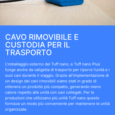
CAVO RIMOVIBILE E
CUSTODIA PER IL
TRASPORTO
L’imballaggio esterno del Tuff nano, e Tuff nano Plus
funge anche da valigetta di trasporto per riporre l’unità e i
suoi cavi durante il viaggio. Grazie all’implementazione di
un design dei cavi rimovibili siamo stati in grado di
ottenere un prodotto più compatto, generando meno
calore rispetto alle unità con cavi collegati. Per le
produzioni che utilizzano più unità Tuff nano questo
fornisce un modo più conveniente per mantenere le unità
organizzate.