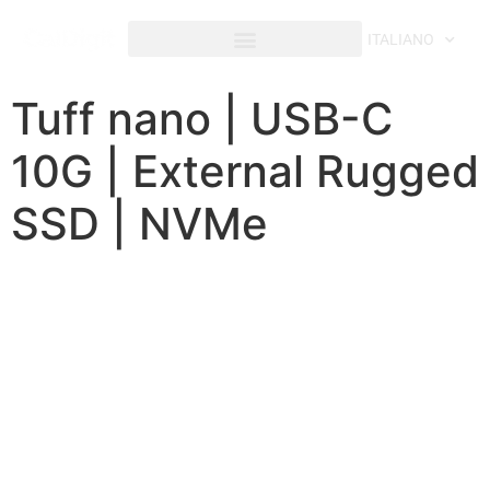
contenuto
ITALIANO
Tuff nano | USB-C
10G | External Rugged
SSD | NVMe
SSD NVMe esterno
CERTIFICATO IP67