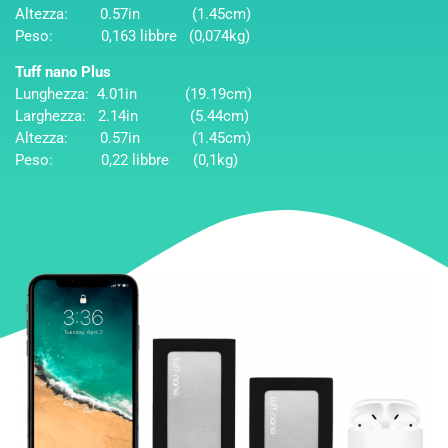
Altezza: 0.57in (1.45cm)
Peso: 0,163 libbre (0,074kg)
Tuff nano Plus
Lunghezza: 4.01in (19.19cm)
Larghezza: 2.14in (5.44cm)
Altezza: 0.57in (1.45cm)
Peso: 0,22 libbre (0,1kg)