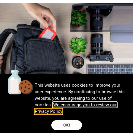
This website uses cookies to improve your
user experience. By continuing to browse this
website, you are agreeing to our use of
UN MUST-HAVE PER OGNI
cookies.
We encourage you to review our
BORSA DA VIAGGIO DEL
Privacy Policy
.
FOTOGRAFO
OK!
If you’re traveling, you know the hassle of carrying