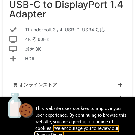
USB-C to DisplayPort 1.4
Adapter
Thunderbolt 3 / 4, USB-C, USB4 対応
4K @ 60Hz
最大 8K
HDR
オンラインストア
Amazon
This website uses cookies to improve your
user experience. By continuing to browse this
website, you are agreeing to our use of
cookies.
We encourage you to review our
Privacy Policy
.