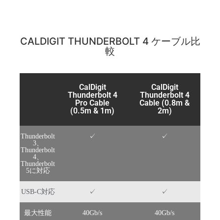
CALDIGIT THUNDERBOLT 4 ケーブル比
較
CalDigit
CalDigit
Thunderbolt 4
Thunderbolt 4
Pro Cable
Cable (0.8m &
(0.5m & 1m)
2m)
Thunderbolt
✓
✓
3、
Thunderbolt
4、
Thunderbolt
5に対応
USB-C対応
✓
✓
最大性能
40Gb/s
40Gb/s