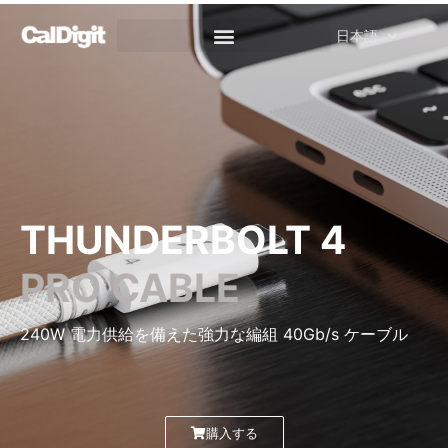
へ
ス
日本語
キ
ッ
プ
THUNDERBOLT 4
PRO CABLE
240W 電力供給を備えた強力な編組 40Gb/s ケーブル
購入する