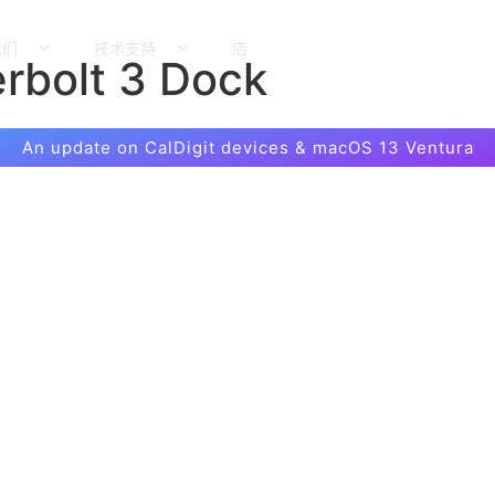
我们
技术支持
店
rbolt 3 Dock
An update on CalDigit devices & macOS 13 Ventura