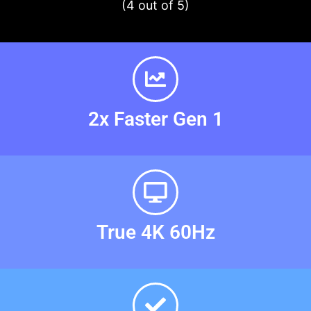
(4 out of 5)
2x Faster Gen 1
True 4K 60Hz