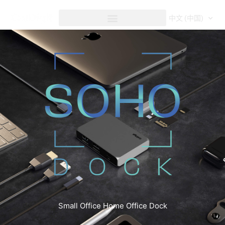
内
容
中文 (中国)
USB-C | SOHO Dock
Small Office Home Office Dock