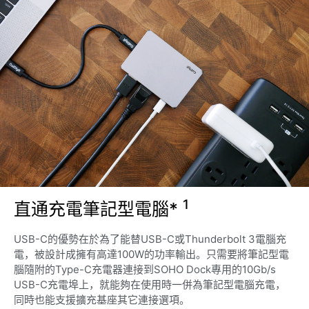
1
直通充電筆記型電腦*
USB-C的優勢在於為了能替USB-C或Thunderbolt 3電腦充
電，被設計成擁有高達100W的功率輸出。只需要將筆記型電
腦隨附的Type-C充電器連接到SOHO Dock專用的10Gb/s
USB-C充電埠上，就能夠在使用時一併為筆記型電腦充電，
同時也能支援擴充基座其它連接選項。