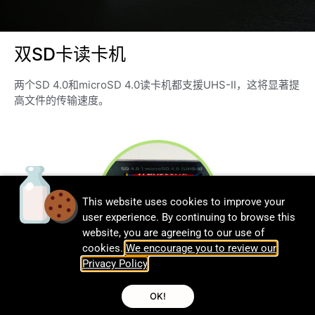
双SD卡读卡机
两个SD 4.0和microSD 4.0读卡机都支援UHS-II，这将显著提
高文件的传输速度。
This website uses cookies to improve your
user experience. By continuing to browse this
website, you are agreeing to our use of
cookies.
We encourage you to review our
Privacy Policy
.
OK!