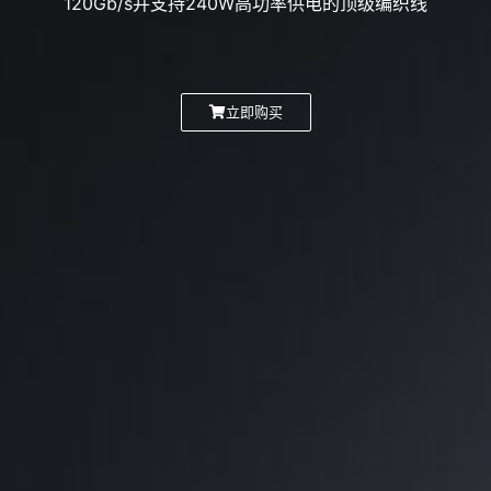
120Gb/s
并支持
240W
高功率供电的顶级编织线
立即购买