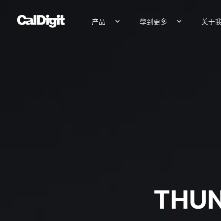
内
容
产品
學到更多
关于
THUN