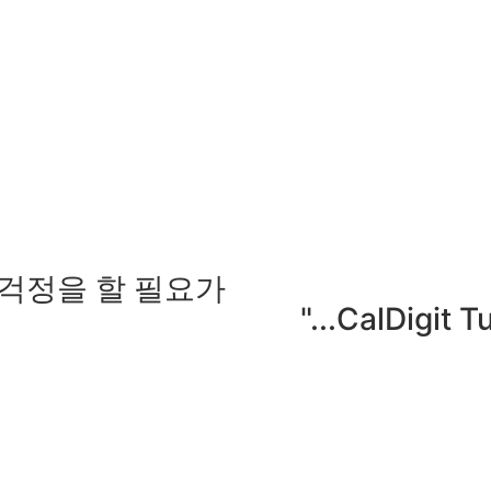
 걱정을 할 필요가
"...CalDig