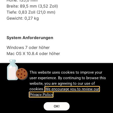
Höhe: 135,0 mm
Breite: 89,5 mm (3,52 Zoll)
Tiefe: 0,83 Zoll (21,0 mm)
Gewicht: 0,27 kg
System Anforderungen
Windows 7 oder höher
Mac OS X 10.8.4 oder höher
This website uses cookies to improve your
Umgebung
user experience. By continuing to browse this
Umgebungsbetrieb
website, you are agreeing to our use of
Temperatur: 0 ° C ~ 70 ° C (32 ° F ~ 158 ° F)
cookies.
We encourage you to review our
Privacy Policy
.
OK!
In der Box enthalten