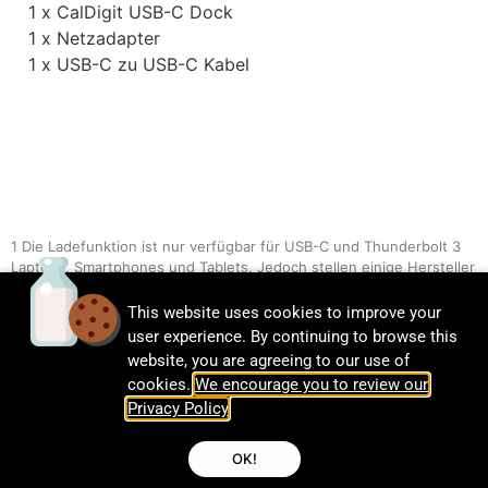
1 x CalDigit USB-C Dock
1 x Netzadapter
1 x USB-C zu USB-C Kabel
1 Die Ladefunktion ist nur verfügbar für USB-C und Thunderbolt 3
Laptops, Smartphones und Tablets. Jedoch stellen einige Hersteller
optional eine teilweise Unterstützung dieser Funktion zur
Verfügung, oder sie haben ihr eigenes Ladegerät. Bitte
This website uses cookies to improve your
kontaktieren Sie ihren Gerätehersteller, um sich eine Typ-C
user experience. By continuing to browse this
Ladeunterstützung durch Drittanbieter bestätigen zu lassen.
website, you are agreeing to our use of
cookies.
We encourage you to review our
2 Funktionen wie Videoausgang und anliegende Stromversorgung
zum Laden des Hauptcomputers können begrenzt sein. Bitte lassen
Privacy Policy
.
Sie sich die volle Funktionalität bei Ihrem Computerhersteller
bestätigen.
OK!
3 Unterstützte Thunderbolt™ 3 Chipsatz Funktionalitäten variieren