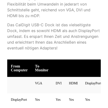
Flexibilität beim Umwandeln in jederart von
Schnittstelle geht, reichend von VGA, DVI und
HDMI bis zu mDP.
Das CalDigit USB-C Dock ist das vielseitigste
Dock, indem es sowohl HDMI als auch DisplayPort
umfasst. Es erspart Ihnen Zeit und Anstrengungen
und erleichtert Ihnen das Anschließen eines
eventuell nötigen Adapters!
From
To
Computer
Monitor
VGA
DVI
HDMI
DisplayPort
DisplayPort
Yes
Yes
Yes
Yes