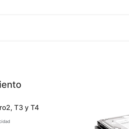
iento
ro2, T3 y T4
cidad