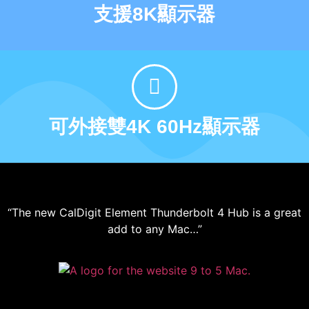
支援8K顯示器
可外接雙4K 60Hz顯示器
“The new CalDigit Element Thunderbolt 4 Hub is a great
add to any Mac…”