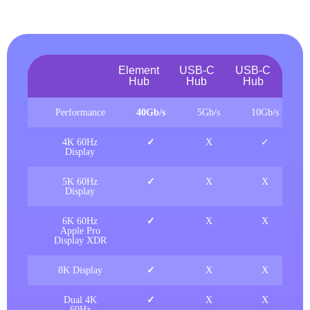
Element
USB-C
USB-C
Hub
Hub
Hub
Performance
40Gb/s
5Gb/s
10Gb/s
4K 60Hz
✓
X
✓
Display
5K 60Hz
✓
X
X
Display
6K 60Hz
✓
X
X
Apple Pro
Display XDR
8K Display
✓
X
X
Dual 4K
✓
X
X
60Hz