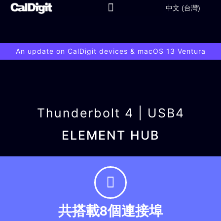
content
中文 (台灣)
An update on CalDigit devices & macOS 13 Ventura
Thunderbolt 4 | USB4
ELEMENT HUB
共搭載8個連接埠