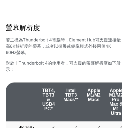
螢幕解析度
若主機為Thunderbolt 4電腦時，Element Hub可支援連接最
高8K解析度的螢幕，或者以擴展或鏡像模式外接兩個4K
60Hz螢幕。
對於非Thunderbolt 4的使用者，可支援的螢幕解析度如下所
示：
TBT4,
Intel
Apple
Apple
TBT3
TBT3
M1/M2
M1/M2
&
Macs**
Macs
Pro,
USB4
Max &
PC*
M1
Ultra
4K 30Hz
✓
✓
✓
✓