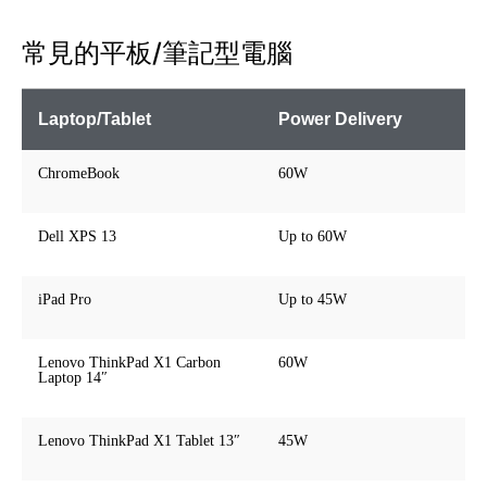
常見的平板/筆記型電腦
Laptop/Tablet
Power Delivery
ChromeBook
60W
Dell XPS 13
Up to 60W
iPad Pro
Up to 45W
Lenovo ThinkPad X1 Carbon
60W
Laptop 14″
Lenovo ThinkPad X1 Tablet 13″
45W