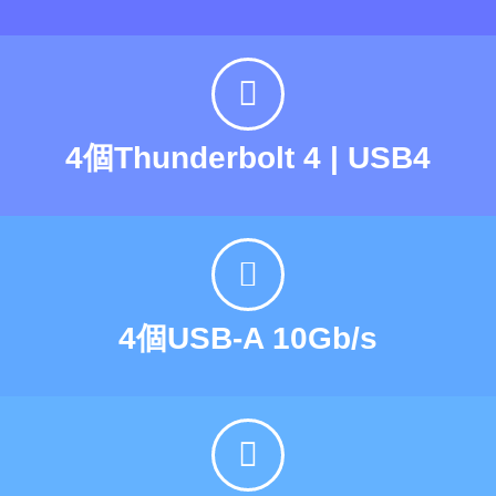
4個Thunderbolt 4 | USB4
4個USB-A 10Gb/s