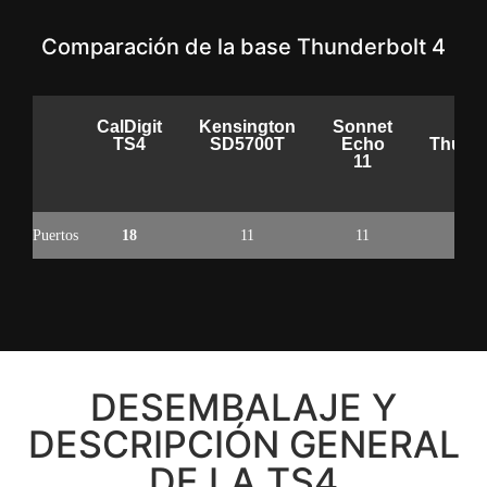
Comparación de la base Thunderbolt 4
CalDigit
Kensington
Sonnet
O
TS4
SD5700T
Echo
Thunde
11
Do
Puertos
18
11
11
1
DESEMBALAJE Y
DESCRIPCIÓN GENERAL
DE LA TS4