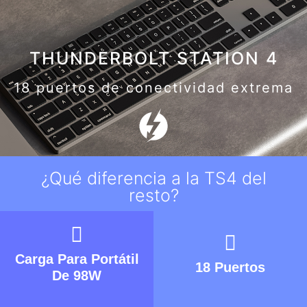
THUNDERBOLT STATION 4
18 puertos de conectividad extrema
¿Qué diferencia a la TS4 del
resto?
Carga Para Portátil
18 Puertos
De 98W