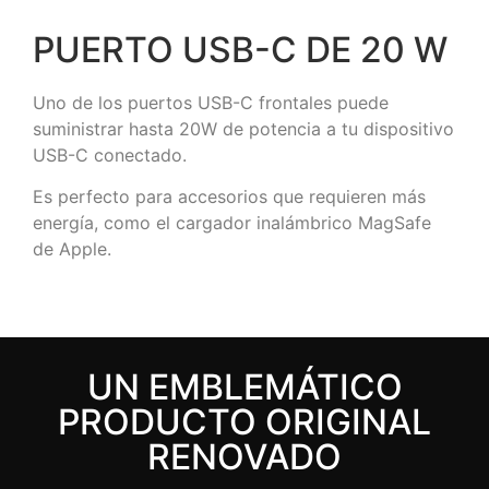
PUERTO USB-C DE 20 W
Uno de los puertos USB-C frontales puede
suministrar hasta 20W de potencia a tu dispositivo
USB-C conectado.
Es perfecto para accesorios que requieren más
energía, como el cargador inalámbrico MagSafe
de Apple.
UN EMBLEMÁTICO
PRODUCTO ORIGINAL
RENOVADO