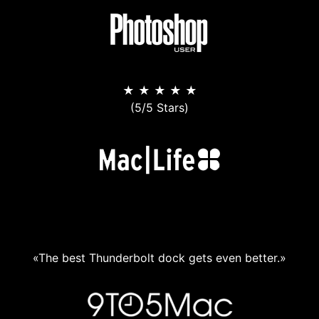
★ ★ ★ ★ ★
(5/5 Stars)
«The best Thunderbolt dock gets even better.»