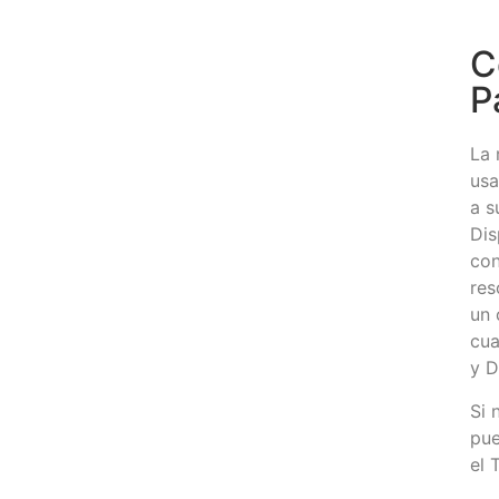
C
P
La 
usa
a s
Dis
con
res
un 
cua
y D
Si 
pue
el 