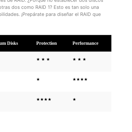
otras dos como RAID 1? Esto es tan solo una
bilidades. ¡Prepárate para diseñar el RAID que
um Disks
Protection
Performance
★ ★ ★
★ ★ ★
★
★★★★
★★★★
★