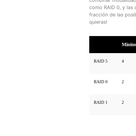
como RAID 0, y las 
fracción de las posi
quieras!
Minim
RAID 5
4
RAID 0
2
RAID 1
2